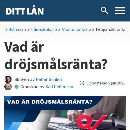
Skip
Lånetyper
Dittlån.se
>>
Låneskolan
>>
Vad är ränta?
>>
Dröjsmålsränta
to
content
Vad är
Snabblån
dröjsmålsränta?
Kontokredit
Privatlån
Skriven av
Petter Sahlen
Uppdaterad
5 jan 2026
Granskad av
Karl Pettersson
Låneförmedlare
Samlingslån
Lånebehov