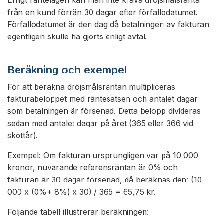
Enligt räntelagen kan man inte kräva dröjsmålsränta
från en kund förrän 30 dagar efter förfallodatumet.
Förfallodatumet är den dag då betalningen av fakturan
egentligen skulle ha gjorts enligt avtal.
Beräkning och exempel
För att beräkna dröjsmålsräntan multipliceras
fakturabeloppet med räntesatsen och antalet dagar
som betalningen är försenad. Detta belopp divideras
sedan med antalet dagar på året (365 eller 366 vid
skottår).
Exempel: Om fakturan ursprungligen var på 10 000
kronor, nuvarande referensräntan är 0% och
fakturan är 30 dagar försenad, då beräknas den: (10
000 x (0%+ 8%) x 30) / 365 = 65,75 kr.
Följande tabell illustrerar beräkningen: