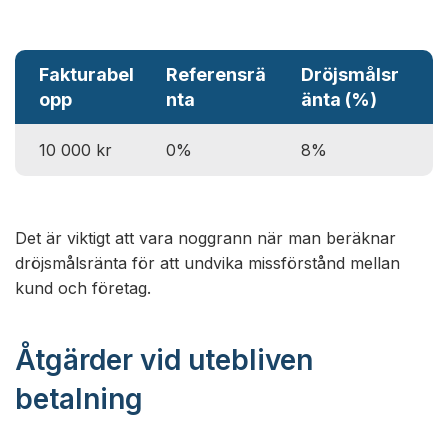
Fakturabel
Referensrä
Dröjsmålsr
F
opp
nta
änta (%)
(
10 000 kr
0%
8%
3
Det är viktigt att vara noggrann när man beräknar
dröjsmålsränta för att undvika missförstånd mellan
kund och företag.
Åtgärder vid utebliven
betalning