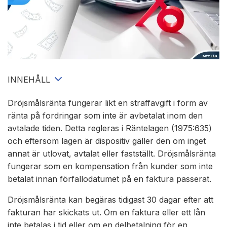
Lån utan UC
Långivare
Lån med direktutbetalning
Om oss
Lån med betalningsanmärkning
INNEHÅLL
Dröjsmålsränta fungerar likt en straffavgift i form av
Lån utan inkomst
ränta på fordringar som inte är avbetalat inom den
avtalade tiden. Detta regleras i Räntelagen (1975:635)
Akutlån
och eftersom lagen är dispositiv gäller den om inget
annat är utlovat, avtalat eller fastställt. Dröjsmålsränta
Nya lån
fungerar som en kompensation från kunder som inte
betalat innan förfallodatumet på en faktura passerat.
Swish lån
Dröjsmålsränta kan begäras tidigast 30 dagar efter att
fakturan har skickats ut. Om en faktura eller ett lån
Lån utan ränta
inte betalas i tid eller om en delbetalning för en