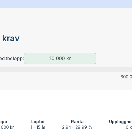
 krav
editbelopp:
600 0
opp
Löptid
Ränta
Uppläggni
 000 kr
1 – 15 år
2,94 – 29,99 %
0 k