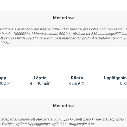
Mer info
viduellt. För ett annuitetslån på 600000 kr med 20 års löptid, nominell ränta 7.9
tt betala: 1199997 kr. Månadskostnad: 5000 kr fördelat på 240 betalningstillfä
 skickas till de kreditgivare som bäst matchar din profil. Återbetalningstid 1-
2021).
opp
Löptid
Ränta
Uppläggnin
000 kr
4 – 46 mån
43,99 %
0 k
Mer info
der, totalt belopp att återbetala 30 755,29 kr (snitt 2563 kr per månad). Effek
Övriga avgifter: Uppläggningsavgift 0 kr. Uttagsavgift 0 kr.