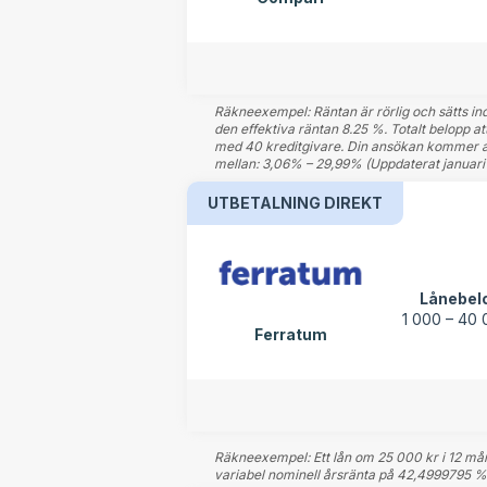
Räkneexempel: Räntan är rörlig och sätts indi
den effektiva räntan 8.25 %. Totalt belopp a
med 40 kreditgivare. Din ansökan kommer att
mellan: 3,06% – 29,99% (Uppdaterat januari 
UTBETALNING DIREKT
Lånebel
1 000 – 40 
Ferratum
Räkneexempel: Ett lån om 25 000 kr i 12 måna
variabel nominell årsränta på 42,4999795 %. 