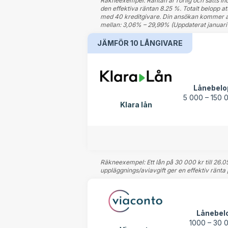
Räkneexempel: Räntan är rörlig och sätts indi
den effektiva räntan 8.25 %. Totalt belopp a
med 40 kreditgivare. Din ansökan kommer att
mellan: 3,06% – 29,99% (Uppdaterat januari 
JÄMFÖR 10 LÅNGIVARE
Lånebelo
5 000 – 150 
Klara lån
Räkneexempel: Ett lån på 30 000 kr till 26.
uppläggnings/aviavgift ger en effektiv ränta 
Lånebel
1000 – 30 