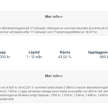
Mer info
återbetalningstid på 17 månader, tillämpas en nominell obunden årsränta på 4
er att betala efter 17 månader och 17 betalningstillfällen är 16 971 kr.
opp
Löptid
Ränta
Uppläggnin
000 kr
1 – 12 mån
43,50 %
685 
Mer info
om 9 500 kr till 42,50 % nominell ränta (totalt 2 188 kr) med en återbetalningst
mit, 1 155 kr i Lägst att betala-belopp samt totala aviavgifter om 600 kr blir det
alningarna fördelas enligt följande; 1 910 kr, 1 576 kr, 1 536 kr, 1 496 kr, 1 456 kr,
adskredit.