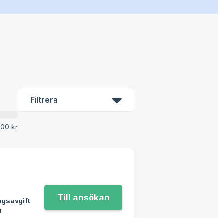
Filtrera
00 kr
ngsavgift
r