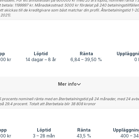
viduellt. För ett annuitetslån på 600000 kr med 20 års löptid, nominell ränta 7.9
tt betala: 1199997 kr. Månadskostnad: 5000 kr fördelat på 240 betalningstillfä
 skickas till de kreditgivare som bäst matchar din profil. Återbetalningstid 1-
2021).
pp
Löptid
Ränta
Uppläggni
000 kr
14 dagar – 8 år
6,84 – 39,50 %
0 
Mer info
05 procents nominell ränta med en återbetalningstid på 24 månader, med 24 avbe
på 29.4 procent. Totalt att återbetala blir 38 808 kronor
opp
Löptid
Ränta
Uppläggnin
000 kr
3 – 28 mån
43,5 %
400 – 34