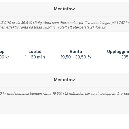
Mer info
000 kr till 39.8 % rörlig ränta som återbetalas på 12 avbetalningar på 1 787 kr i 
en effektiv ränta på totalt 58,91 %. Totalt att återbetala 21 430 kr
pp
Löptid
Ränta
Uppläggni
00 kr
1 – 60 mån
19,50 – 39,50 %
395
Mer info
 kr med nominell bunden ränta 19,5% i 12 månader, blir totalt belopp att återbet