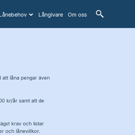
Lånebehov
Långivare
Om oss
ll att låna pengar även
00 kr/år samt att de
ägst krav och listar
r och lånevillkor.