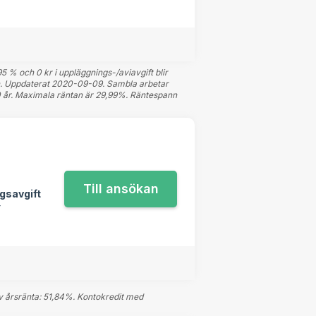
5 % och 0 kr i uppläggnings-/aviavgift blir
llen. Uppdaterat 2020-09-09. Sambla arbetar
20 år. Maximala räntan är 29,99%. Räntespann
gsavgift
r
tiv årsränta: 51,84%. Kontokredit med