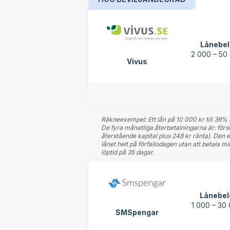
Lånebe
2 000 – 50
Vivus
Räkneexempel: Ett lån på 10 000 kr till 39% 
De fyra månatliga återbetalningarna är: för
återstående kapital plus 248 kr ränta). Den e
lånet helt på förfallodagen utan att betala 
löptid på 35 dagar.
Lånebel
1 000 – 30 
SMSpengar