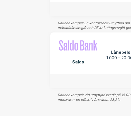
Räkneexempel: En kontokredit utnyttjad om 15 
månads/aviavgift och 95 kr i uttagsavgift ger 
Lånebelo
1 000 – 20 0
Saldo
Räkneexempel: Vid utnyttjad kredit på 15 000
motsvarar en effektiv årsränta: 28,2%.