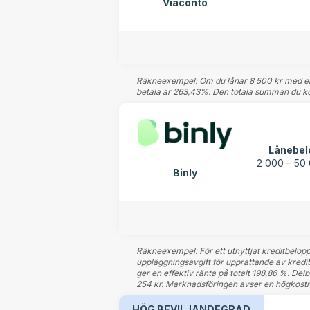
Viaconto
Räkneexempel: Om du lånar 8 500 kr med en 
betala är 263,43%. Den totala summan du komm
Lånebel
2 000 – 50 
Binly
Räkneexempel: För ett utnyttjat kreditbelopp 
uppläggningsavgift för upprättande av kreditli
ger en effektiv ränta på totalt 198,86 %. Delbet
254 kr. Marknadsföringen avser en högkostn
HÖG BEVILJANDEGRAD