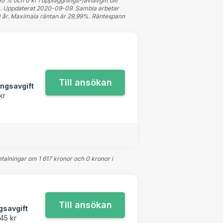
5 % och 0 kr i uppläggnings-/aviavgift blir
llen. Uppdaterat 2020-09-09. Sambla arbetar
20 år. Maximala räntan är 29,99%. Räntespann
ngsavgift
kr
talningar om 1 617 kronor och 0 kronor i
gsavgift
45 kr