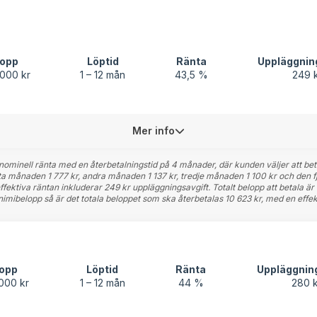
lopp
Löptid
Ränta
Uppläggnin
 000 kr
1 – 12 mån
43,5 %
249 
Mer info
nominell ränta med en återbetalningstid på 4 månader, där kunden väljer att bet
sta månaden 1 777 kr, andra månaden 1 137 kr, tredje månaden 1 100 kr och den 
ffektiva räntan inkluderar 249 kr uppläggningsavgift. Totalt belopp att betala är
minimibelopp så är det totala beloppet som ska återbetalas 10 623 kr, med en effe
opp
Löptid
Ränta
Uppläggnin
000 kr
1 – 12 mån
44 %
280 k