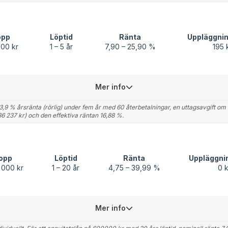
opp
Löptid
Ränta
Uppläggnin
000 kr
1 – 5 år
7,90 – 25,90 %
195 
Mer info
3,9 % årsränta (rörlig) under fem år med 60 återbetalningar, en uttagsavgift om
36 237 kr) och den effektiva räntan 16,88 %.
opp
Löptid
Ränta
Uppläggni
 000 kr
1 – 20 år
4,75 – 39,99 %
0 k
Mer info