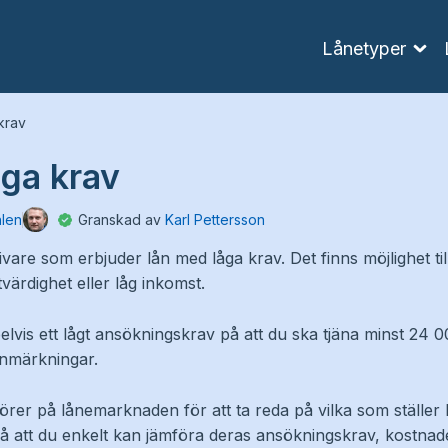
Lånetyper
krav
ga krav
hlen
Granskad av
Karl Pettersson
givare som erbjuder lån med låga krav. Det finns möjlighet ti
ärdighet eller låg inkomst.
lvis ett lågt ansökningskrav på att du ska tjäna minst 24 0
anmärkningar.
törer på lånemarknaden för att ta reda på vilka som ställer l
 så att du enkelt kan jämföra deras ansökningskrav, kostnade