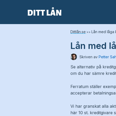
Skip
to
content
Dittlån.se
Lån med låga 
>>
Lån med lå
Skriven av
Petter Sa
Se alternativ på kredit
om du har sämre kreditv
Ferratum ställer exempe
accepterar betalnings
Vi har granskat alla ak
här 10 st. kreditgivare