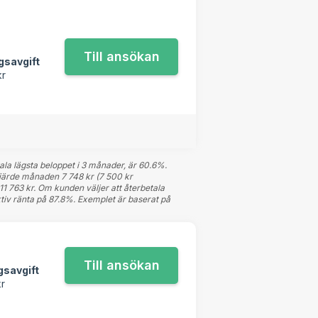
gsavgift
kr
ala lägsta beloppet i 3 månader, är 60.6%.
fjärde månaden 7 748 kr (7 500 kr
 11 763 kr. Om kunden väljer att återbetala
ktiv ränta på 87.8%. Exemplet är baserat på
gsavgift
r