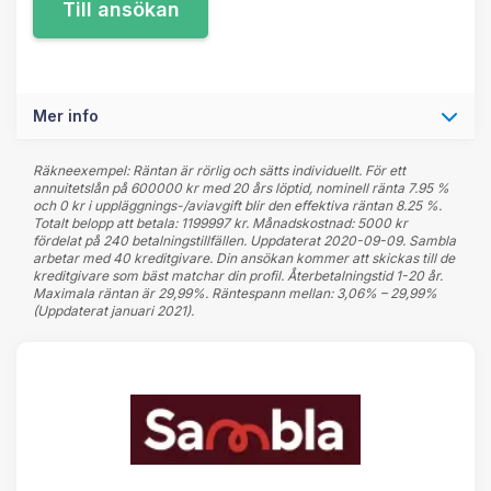
Mer info
Räkneexempel: Räntan är rörlig och sätts individuellt. För ett
annuitetslån på 600000 kr med 20 års löptid, nominell ränta 7.95 %
och 0 kr i uppläggnings-/aviavgift blir den effektiva räntan 8.25 %.
Totalt belopp att betala: 1199997 kr. Månadskostnad: 5000 kr
fördelat på 240 betalningstillfällen. Uppdaterat 2020-09-09. Sambla
arbetar med 40 kreditgivare. Din ansökan kommer att skickas till de
kreditgivare som bäst matchar din profil. Återbetalningstid 1-20 år.
Maximala räntan är 29,99%. Räntespann mellan: 3,06% – 29,99%
(Uppdaterat januari 2021).