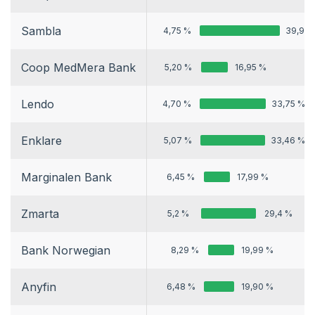
Sambla
4,75 %
39,99 
Coop MedMera Bank
5,20 %
16,95 %
Lendo
4,70 %
33,75 %
Enklare
5,07 %
33,46 %
Marginalen Bank
6,45 %
17,99 %
Zmarta
5,2 %
29,4 %
Bank Norwegian
8,29 %
19,99 %
Anyfin
6,48 %
19,90 %