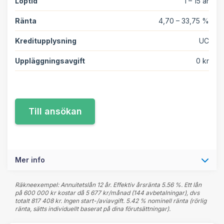
Löptid
1 – 15 år
Ränta
4,70 – 33,75 %
Kreditupplysning
UC
Uppläggningsavgift
0 kr
Mer info
Räkneexempel: Annuitetslån 12 år. Effektiv årsränta 5.56 %. Ett lån
på 600 000 kr kostar då 5 677 kr/månad (144 avbetalningar), dvs
totalt 817 408 kr. Ingen start-/aviavgift. 5.42 % nominell ränta (rörlig
ränta, sätts individuellt baserat på dina förutsättningar).