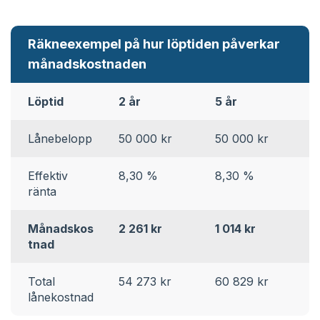
Räkneexempel på hur löptiden påverkar
månadskostnaden
Löptid
2 år
5 år
1
Lånebelopp
50 000 kr
50 000 kr
5
Effektiv
8,30 %
8,30 %
8
ränta
Månadskos
2 261 kr
1 014 kr
6
tnad
Total
54 273 kr
60 829 kr
7
lånekostnad