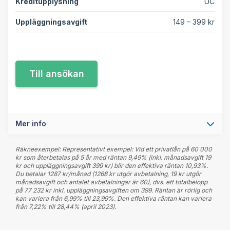
Kreditupplysning
UC
Uppläggningsavgift
149 – 399 kr
Mer info
Räkneexempel: Representativt exempel: Vid ett privatlån på 60 000
kr som återbetalas på 5 år med räntan 9,49% (inkl. månadsavgift 19
kr och uppläggningsavgift 399 kr) blir den effektiva räntan 10,93%.
Du betalar 1287 kr/månad (1268 kr utgör avbetalning, 19 kr utgör
månadsavgift och antalet avbetalningar är 60), dvs. ett totalbelopp
på 77 232 kr inkl. uppläggningsavgiften om 399. Räntan är rörlig och
kan variera från 6,99% till 23,99%. Den effektiva räntan kan variera
från 7,22% till 28,44% (april 2023).