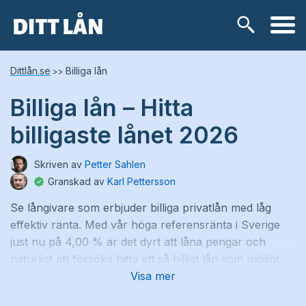
Skip
Lånetyper
Dittlån.se
Billiga lån
>>
to
content
Billiga lån – Hitta
Snabblån
billigaste lånet 2026
Kontokredit
Skriven av
Petter Sahlen
Privatlån
Granskad av
Karl Pettersson
Se långivare som erbjuder billiga privatlån med låg
Låneförmedlare
effektiv ränta. Med vår höga referensränta i Sverige
just nu på 4,00 % är det dyrt att låna pengar och
Samlingslån
naturligt att försöka hitta ett så billigt lån som möjligt.
Visa mer
Vi har granskat över 100 banker och kreditgivares
Lånebehov