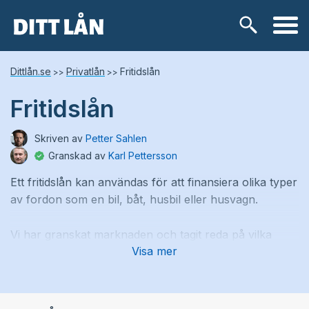
Skip
Lånetyper
Dittlån.se
Privatlån
Fritidslån
>>
>>
to
content
Fritidslån
Snabblån
Skriven av
Petter Sahlen
Kontokredit
Granskad av
Karl Pettersson
Ett fritidslån kan användas för att finansiera olika typer
Privatlån
av fordon som en bil, båt, husbil eller husvagn.
Låneförmedlare
Vi har granskat marknaden och tagit reda på vilka
Visa mer
långivare som erbjuda denna typen av lån. Här finner
Samlingslån
du 10 st. fritidslån så att du enkelt kan jämföra mellan
deras kostnader, krav och lånevillkor. Hitta lånet som
Lånebehov
passar din ekonomiska situation bäst.