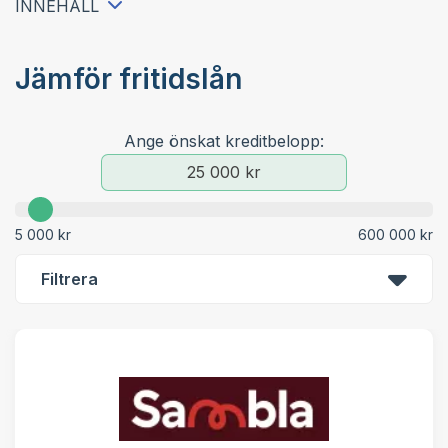
INNEHÅLL
Lån utan UC
Långivare
Jämför fritidslån
Lån med direktutbetalning
Om oss
Ange önskat kreditbelopp:
Lån med betalningsanmärkning
Lån utan inkomst
5 000 kr
600 000 kr
Akutlån
Filtrera
Nya lån
Swish lån
Lån utan ränta