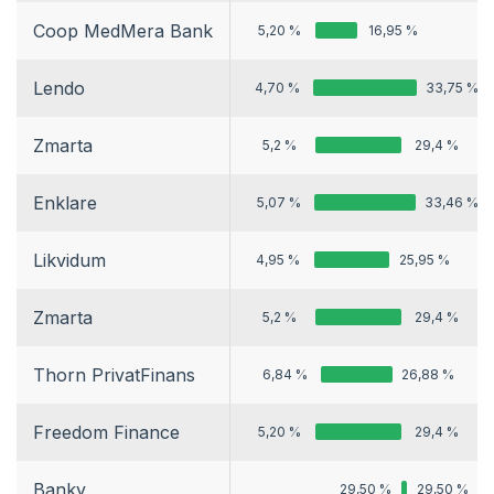
Coop MedMera Bank
5,20 %
16,95 %
Lendo
4,70 %
33,75 %
Zmarta
5,2 %
29,4 %
Enklare
5,07 %
33,46 %
Likvidum
4,95 %
25,95 %
Zmarta
5,2 %
29,4 %
Thorn PrivatFinans
6,84 %
26,88 %
Freedom Finance
5,20 %
29,4 %
Banky
29,50 %
29,50 %