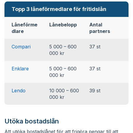
Topp 3 låneförmedlare för fritidslån
Låneförme
Lånebelopp
Antal
R
dlare
partners
Compari
5 000 – 600
37 st
4
000 kr
Enklare
5 000 – 600
37 st
5
000 kr
Lendo
10 000 – 600
39 st
4
000 kr
Utöka bostadslån
Att utöka bostadslånet för att frigöra pengar till att