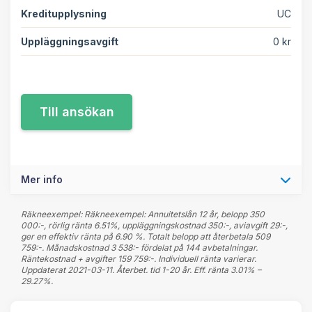
Kreditupplysning
UC
Uppläggningsavgift
0 kr
Mer info
Räkneexempel: Räkneexempel: Annuitetslån 12 år, belopp 350
000:-, rörlig ränta 6.51%, uppläggningskostnad 350:-, aviavgift 29:-,
ger en effektiv ränta på 6.90 %. Totalt belopp att återbetala 509
759:-. Månadskostnad 3 538:- fördelat på 144 avbetalningar.
Räntekostnad + avgifter 159 759:-. Individuell ränta varierar.
Uppdaterat 2021-03-11. Återbet. tid 1-20 år. Eff. ränta 3.01% –
29.27%.