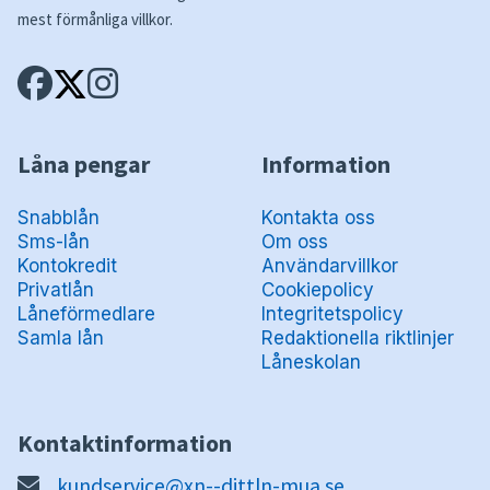
mest förmånliga villkor.
Låna pengar
Information
Snabblån
Kontakta oss
Sms-lån
Om oss
Kontokredit
Användarvillkor
Privatlån
Cookiepolicy
Låneförmedlare
Integritetspolicy
Samla lån
Redaktionella riktlinjer
Låneskolan
Kontaktinformation
kundservice@xn--dittln-mua.se