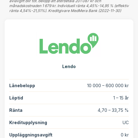
aviavgift blir tot. belopp att återbetala 201 087 kr och
månadskostnaden 1 679 kr. Individuell ränta 4,45%-14,95 % (effektiv
ränta 4,54%-21,51%). Kreditgivare MedMera Bank (2022-11-30)
Lendo
Lånebelopp
10 000 – 600 000 kr
Löptid
1 – 15 år
Ränta
4,70 – 33,75 %
Kreditupplysning
UC
Uppläggningsavgift
0 kr