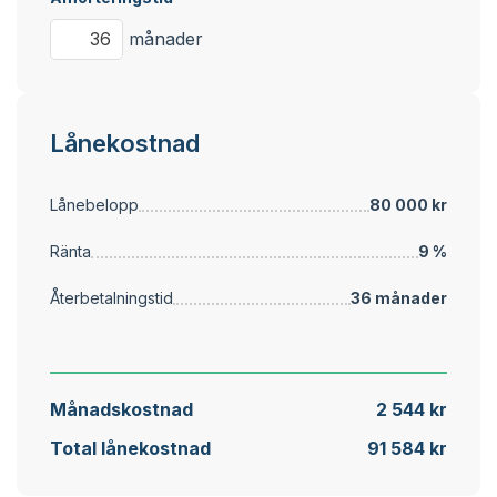
månader
Lånekostnad
Lånebelopp
80 000 kr
Ränta
9 %
Återbetalningstid
36 månader
Månadskostnad
2 544 kr
Total lånekostnad
91 584 kr