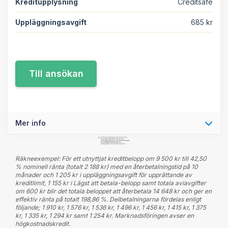
Kreditupplysning
Creditsafe
Uppläggningsavgift
685 kr
Mer info
Räkneexempel: För ett utnyttjat kreditbelopp om 9 500 kr till 42,50
% nominell ränta (totalt 2 188 kr) med en återbetalningstid på 10
månader och 1 205 kr i uppläggningsavgift för upprättande av
kreditlimit, 1 155 kr i Lägst att betala-belopp samt totala aviavgifter
om 600 kr blir det totala beloppet att återbetala 14 648 kr och ger en
effektiv ränta på totalt 198,86 %. Delbetalningarna fördelas enligt
följande; 1 910 kr, 1 576 kr, 1 536 kr, 1 496 kr, 1 456 kr, 1 415 kr, 1 375
kr, 1 335 kr, 1 294 kr samt 1 254 kr. Marknadsföringen avser en
högkostnadskredit.