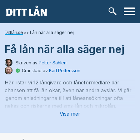
Skip
Lånetyper
Dittlån.se
Lån när alla säger nej
>>
to
content
Få lån när alla säger nej
Snabblån
Skriven av
Petter Sahlen
Kontokredit
Granskad av
Karl Pettersson
Här listar vi 12 långivare och låneförmedlare där
Privatlån
chansen att få lån ökar, även när andra avslår. Vi går
igenom anledningarna till att låneansökningar ofta
Låneförmedlare
nekas och riskerna med sms-lån och mikrolån.
Visa mer
Samlingslån
Om traditionella banker avslår, vänder sig många till
alternativa kreditgivare som inte använder UC. Dessa
Lånebehov
snabblån kan fungera som akutlån och betalas ut