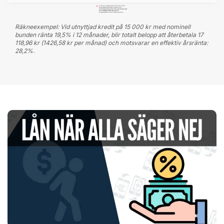
Räkneexempel: Vid utnyttjad kredit på 15 000 kr med nominell
bunden ränta 19,5% i 12 månader, blir totalt belopp att återbetala 17
118,96 kr (1426,58 kr per månad) och motsvarar en effektiv årsränta:
28,2%.