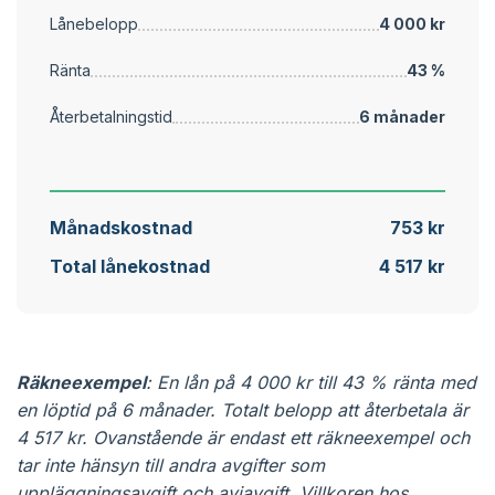
Lånebelopp
4 000 kr
Ränta
43 %
Återbetalningstid
6 månader
Månadskostnad
753 kr
Total lånekostnad
4 517 kr
Räkneexempel
: En lån på 4 000 kr till 43 % ränta med
en löptid på 6 månader. Totalt belopp att återbetala är
4 517 kr. Ovanstående är endast ett räkneexempel och
tar inte hänsyn till andra avgifter som
uppläggningsavgift och aviavgift. Villkoren hos