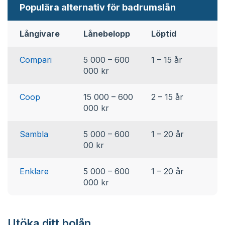
Populära alternativ för badrumslån
Långivare
Lånebelopp
Löptid
R
Compari
5 000 – 600
1 – 15 år
2
000 kr
Coop
15 000 – 600
2 – 15 år
4
000 kr
Sambla
5 000 – 600
1 – 20 år
5
00 kr
Enklare
5 000 – 600
1 – 20 år
5
000 kr
Utöka ditt bolån