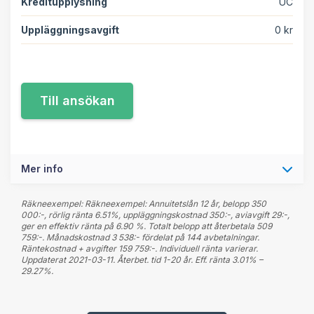
Kreditupplysning
UC
Uppläggningsavgift
0 kr
Mer info
Räkneexempel: Räkneexempel: Annuitetslån 12 år, belopp 350
000:-, rörlig ränta 6.51%, uppläggningskostnad 350:-, aviavgift 29:-,
ger en effektiv ränta på 6.90 %. Totalt belopp att återbetala 509
759:-. Månadskostnad 3 538:- fördelat på 144 avbetalningar.
Räntekostnad + avgifter 159 759:-. Individuell ränta varierar.
Uppdaterat 2021-03-11. Återbet. tid 1-20 år. Eff. ränta 3.01% –
29.27%.