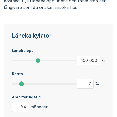
kostnad. Fyll i lånebelopp, löptid och ränta från den
långivare som du önskar ansöka hos.
Lånekalkylator
Lånebelopp
kr
Ränta
%
Amorteringstid
månader