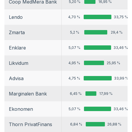
Coop MedMera Bank
5,20 %
16,95 %
Lendo
4,70 %
33,75 %
Zmarta
5,2 %
29,4 %
Enklare
5,07 %
33,46 %
Likvidum
4,95 %
25,95 %
Advisa
4,75 %
33,99 %
Marginalen Bank
6,45 %
17,99 %
Ekonomen
5,07 %
33,46 %
Thorn PrivatFinans
6,84 %
26,88 %