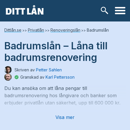
Skip
Lånetyper
Dittlån.se
Privatlån
Renoveringslån
Badrumslån
>>
>>
>>
to
content
Badrumslån – Låna till
Snabblån
badrumsrenovering
Kontokredit
Skriven av
Petter Sahlen
Privatlån
Granskad av
Karl Pettersson
Du kan ansöka om att låna pengar till
Låneförmedlare
badrumsrenovering hos långivare och banker som
erbjuder privatlån utan säkerhet, upp till 600 000 kr.
Samlingslån
Visa mer
Vi har noggrant granskat lånemarknaden och tagit
fram de bästa alternativen för badrumslån. Jämför
Lånebehov