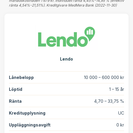
månadskostnaden 1 679 kr. Individuell ränta 4,45%-14,95 % (effektiv
ränta 4,54%-21,51%). Kreditgivare MedMera Bank (2022-11-30)
Lendo
Lånebelopp
10 000 – 600 000 kr
Löptid
1 – 15 år
Ränta
4,70 – 33,75 %
Kreditupplysning
UC
Uppläggningsavgift
0 kr