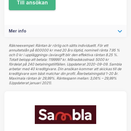
Mer info
Räkneexempel: Räntan är rörlig och sätts individuellt. För ett
annuitetslån på 600000 kr med 20 års löptid, nominell ränta 7.95 %
och 0 kr i uppläggnings-/aviavgift blir den effektiva räntan 8.25 %.
Totalt belopp att betala: 1199997 kr. Månadskostnad: 5000 kr
fördelat på 240 betalningstillfällen. Uppdaterat 2020-09-09. Sambla
arbetar med 40 kreditgivare. Din ansökan kommer att skickas till de
kreditgivare som bäst matchar din profil. Återbetalningstid 1-20 år.
Maximala räntan är 29,99%. Räntespann mellan: 3,06% – 29,99%
(Uppdaterat januari 2021).