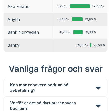
Axo Finans
3,95 %
29,00 %
Anyfin
6,48 %
19,90 %
Bank Norwegian
8,29 %
19,99 %
Banky
29,50 %
29,50 %
Vanliga frågor och svar
Kan man renovera badrum på
avbetalning?
Varför är det så dyrt att renovera
badrum?