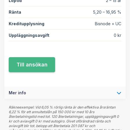
Löptid
2 – 15 år
Ränta
5,20 – 16,95 %
Kreditupplysning
Bisnode + UC
Uppläggningsavgift
0 kr
Mer info
Räkneexempel: Vid 6,05 % rörlig ränta är den effektiva årsräntan
6,22 % för ett annuitetslån på 150 000 kr med 10 års
återbetalningstid med tot. 120 återbetalningar, uppläggningsavgift 0
kr och aviavgift 0 kr med autogiro. Givet oförändrad ränta och
aviavgift blir tot. belopp att återbetala 201 087 kr och