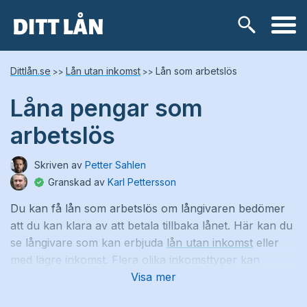
Skip
Lånetyper
Dittlån.se
Lån utan inkomst
Lån som arbetslös
>>
>>
to
content
Låna pengar som
Snabblån
arbetslös
Kontokredit
Skriven av
Petter Sahlen
Privatlån
Granskad av
Karl Pettersson
Du kan få lån som arbetslös om långivaren bedömer
Låneförmedlare
att du kan klara av att betala tillbaka lånet. Här kan du
se långivare som kan erbjuda
lån utan inkomst
eller
Samlingslån
med lägre inkomst. Flera olika inkomsttyper kan
accepteras om din betalningsförmåga är god.
Visa mer
Lånebehov