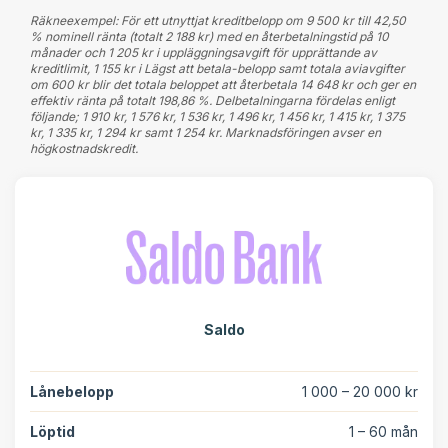
Räkneexempel: För ett utnyttjat kreditbelopp om 9 500 kr till 42,50
% nominell ränta (totalt 2 188 kr) med en återbetalningstid på 10
månader och 1 205 kr i uppläggningsavgift för upprättande av
kreditlimit, 1 155 kr i Lägst att betala-belopp samt totala aviavgifter
om 600 kr blir det totala beloppet att återbetala 14 648 kr och ger en
effektiv ränta på totalt 198,86 %. Delbetalningarna fördelas enligt
följande; 1 910 kr, 1 576 kr, 1 536 kr, 1 496 kr, 1 456 kr, 1 415 kr, 1 375
kr, 1 335 kr, 1 294 kr samt 1 254 kr. Marknadsföringen avser en
högkostnadskredit.
Saldo
Lånebelopp
1 000 – 20 000 kr
Löptid
1 – 60 mån