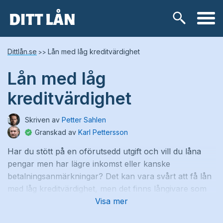
Skip
Lånetyper
Dittlån.se
Lån med låg kreditvärdighet
>>
to
content
Lån med låg
Snabblån
kreditvärdighet
Kontokredit
Skriven av
Petter Sahlen
Privatlån
Granskad av
Karl Pettersson
Har du stött på en oförutsedd utgift och vill du låna
Låneförmedlare
pengar men har lägre inkomst eller kanske
betalningsanmärkningar? Det kan vara svårt att få lån
Samlingslån
med låg kreditvärdighet, men det finns långivare som
ställer lägre krav på dig som sökande.
Visa mer
Lånebehov