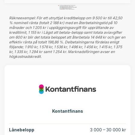
Räkneexempel: För ett utnyttjat kreditbelopp om 9 500 kr till 42,50
% nominell ränta (totalt 2 188 kr) med en återbetalningstid på 10
månader och 1 205 kr i uppläggningsavgift för upprättande av
kreditlimit, 1 155 kr i Lägst att betala-belopp samt totala aviavgifter
om 600 kr blir det totala beloppet att återbetala 14 648 kr och ger en
effektiv ränta på totalt 198,86 %. Delbetalningarna fördelas enligt
följande; 1 910 kr, 1 576 kr, 1 536 kr, 1 496 kr, 1 456 kr, 1 415 kr, 1 375
kr, 1 335 kr, 1 294 kr samt 1 254 kr. Marknadsföringen avser en
högkostnadskredit.
Kontantfinans
Lånebelopp
3 000 – 30 000 kr