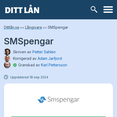
Skip
Lånetyper
Dittlån.se
Långivare
SMSpengar
>>
>>
to
content
SMSpengar
Snabblån
Skriven av
Petter Sahlen
Kontokredit
Korrigerad av
Adam Jarfjord
Granskad av
Karl Pettersson
Privatlån
Uppdaterad
18 sep 2024
Låneförmedlare
Samlingslån
Lånebehov