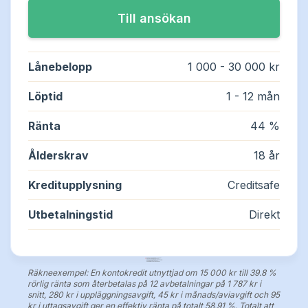
Lån utan UC
Långivare
Lånebelopp
1 000 - 30 000 kr
Lån med direktutbetalning
Om oss
Löptid
1 - 12 mån
Lån med betalningsanmärkning
Ränta
44 %
Lån utan inkomst
Ålderskrav
18 år
Akutlån
Kreditupplysning
Creditsafe
Utbetalningstid
Direkt
Nya lån
Swish lån
Räkneexempel: En kontokredit utnyttjad om 15 000 kr till 39.8 %
rörlig ränta som återbetalas på 12 avbetalningar på 1 787 kr i
snitt, 280 kr i uppläggningsavgift, 45 kr i månads/aviavgift och 95
Lån utan ränta
kr i uttagsavgift ger en effektiv ränta på totalt 58,91 %. Totalt att