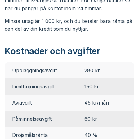
minuter till Sveriges storbanker. För övriga banker så
har du pengar på kontot inom 24 timmar.
Minsta uttag är 1 000 kr, och du betalar bara ränta på
den del av din kredit som du nyttjar.
Kostnader och avgifter
Uppläggningsavgift
280 kr
Limithöjningsavgift
150 kr
Aviavgift
45 kr/mån
Påminnelseavgift
60 kr
Dröjsmålsränta
40 %