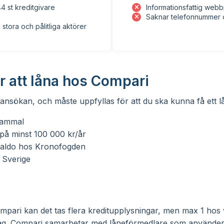
4 st kreditgivare
Informationsfattig webb
Saknar telefonnummer o
tora och pålitliga aktörer
r att låna hos Compari
d ansökan, och måste uppfyllas för att du ska kunna få ett 
gammal
på minst 100 000 kr/år
saldo hos Kronofogden
 Sverige
g
pari kan det tas flera kreditupplysningar, men max 1 hos 
tag. Compari samarbetar med låneförmedlare som använder