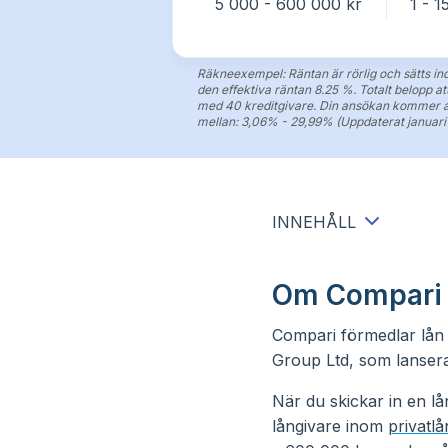
5 000 - 600 000 kr
1 - 1
Räkneexempel: Räntan är rörlig och sätts indi
den effektiva räntan 8.25 %. Totalt belopp a
med 40 kreditgivare. Din ansökan kommer att
mellan: 3,06% - 29,99% (Uppdaterat januari 
INNEHÅLL
Om Compari
Compari förmedlar lå
Group Ltd, som lanser
När du skickar in en 
långivare inom
privatlå