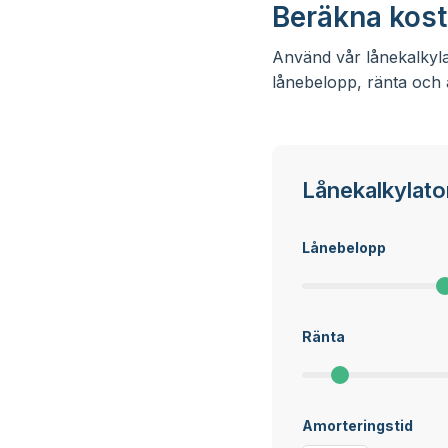
Beräkna kost
Använd vår lånekalkylat
lånebelopp, ränta och å
Lånekalkylato
Lånebelopp
Ränta
Amorteringstid