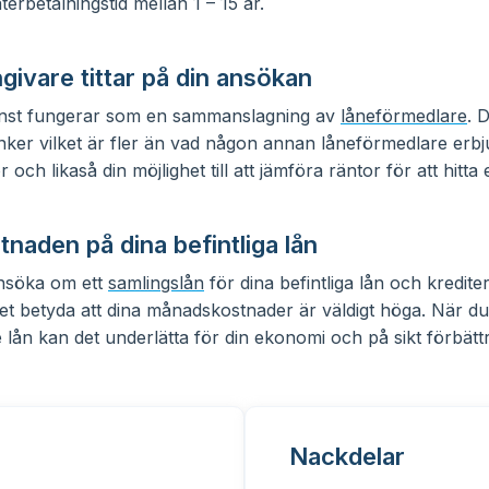
erbetalningstid mellan 1 – 15 år.
ångivare tittar på din ansökan
änst fungerar som en sammanslagning av
låneförmedlare
. 
ker vilket är fler än vad någon annan låneförmedlare erbju
 och likaså din möjlighet till att jämföra räntor för att hitta et
aden på dina befintliga lån
nsöka om ett
samlingslån
för dina befintliga lån och kredite
t betyda att dina månadskostnader är väldigt höga. När du 
örre lån kan det underlätta för din ekonomi och på sikt förbätt
Nackdelar