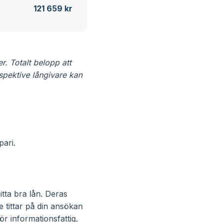
121 659 kr
r. Totalt belopp att
spektive långivare kan
pari.
itta bra lån. Deras
tittar på din ansökan
ör informationsfattig,