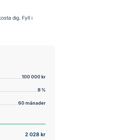
ta dig. Fyll i
100 000 kr
8 %
60 månader
2 028 kr