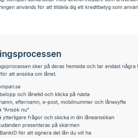
ingen används för att tilldela dig ett kreditbetyg som anv
ingsprocessen
gsprocessen sker på deras hemsida och tar endast några få
för att ansöka om lånet.
Compari.se
ebelopp och lånetid och klicka på nästa
örnamn, efternamn, e-post, mobilnummer och lånesyfte
å “Ansök nu”
 ytterligare frågor och skicka in din låneansökan
judanden presenteras på skärmen
ankID för att signera det lån du vill ha