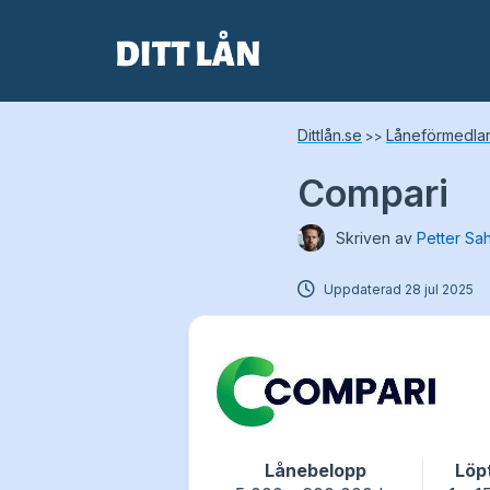
Skip
to
content
Dittlån.se
Låneförmedla
>>
Compari
Skriven av
Petter Sa
Uppdaterad
28 jul 2025
Lånebelopp
Löp