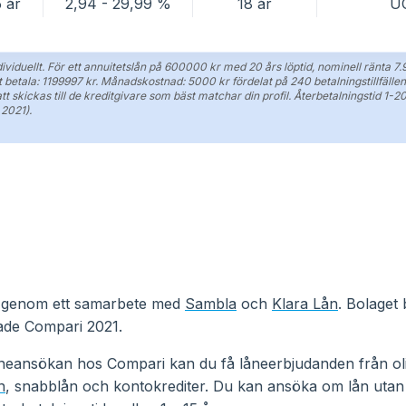
5 år
2,94 - 29,99 %
18 år
U
viduellt. För ett annuitetslån på 600000 kr med 20 års löptid, nominell ränta 7.9
tt betala: 1199997 kr. Månadskostnad: 5000 kr fördelat på 240 betalningstillfä
 skickas till de kreditgivare som bäst matchar din profil. Återbetalningstid 1-
2021).
n genom ett samarbete med
Sambla
och
Klara Lån
. Bolaget
ade Compari 2021.
låneansökan hos Compari kan du få låneerbjudanden från o
n
, snabblån och kontokrediter. Du kan ansöka om lån utan