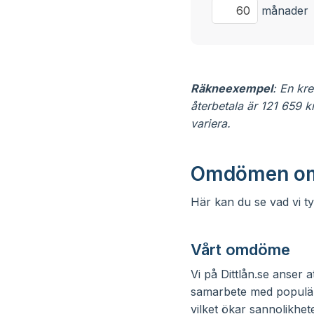
månader
Räkneexempel
: En kr
återbetala är 121 659 k
variera.
Omdömen om
Här kan du se vad vi t
Vårt omdöme
Vi på Dittlån.se anser 
samarbete med populära
vilket ökar sannolikhet