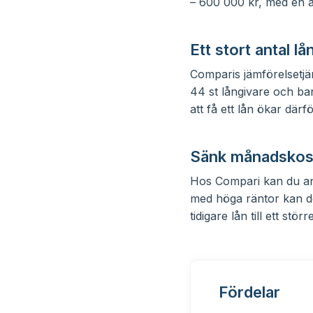
– 600 000 kr, med en åt
Ett stort antal l
Comparis jämförelsetj
44 st långivare och ban
att få ett lån ökar därför
Sänk månadskostn
Hos Compari kan du a
med höga räntor kan de
tidigare lån till ett st
Fördelar