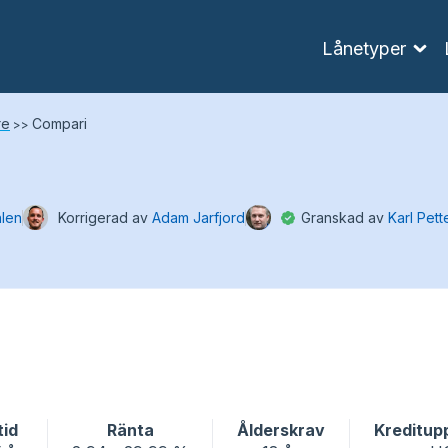
Lånetyper
re
Compari
>>
hlen
Korrigerad av
Adam Jarfjord
Granskad av
Karl Pett
tid
Ränta
Ålderskrav
Kreditup