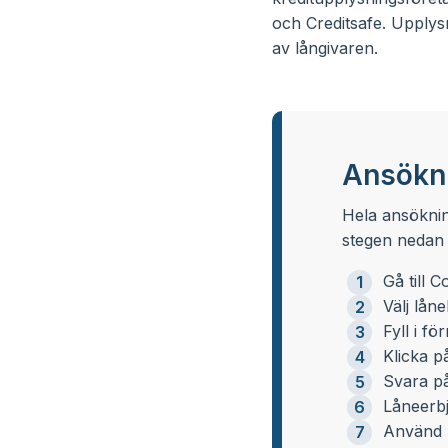
och Creditsafe. Upplysn
av långivaren.
Ansökn
Hela ansöknin
stegen nedan 
Gå till 
Välj lån
Fyll i f
Klicka p
Svara på
Låneerb
Använd B