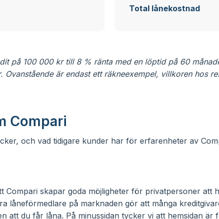
Total lånekostnad
edit på 100 000 kr till 8 % ränta med en löptid på 60 månade
r. Ovanstående är endast ett räkneexempel, villkoren hos re
 Compari
ycker, och vad tidigare kunder har för erfarenheter av Com
att Compari skapar goda möjligheter för privatpersoner att h
 låneförmedlare på marknaden gör att många kreditgivare 
en att du får låna. På minussidan tycker vi att hemsidan är f