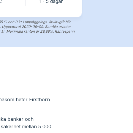
C
1 - 5 dagar
5 % och 0 kr i uppläggnings-/aviavgift blir
llen. Uppdaterat 2020-09-09. Sambla arbetar
20 år. Maximala räntan är 29,99%. Räntespann
 bakom heter Firstborn
lika banker och
 säkerhet mellan 5 000