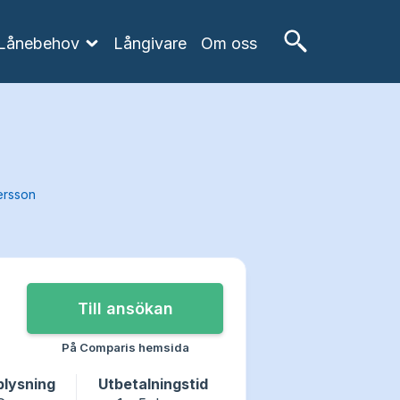
Lånebehov
Långivare
Om oss
ersson
På Comparis hemsida
plysning
Utbetalningstid