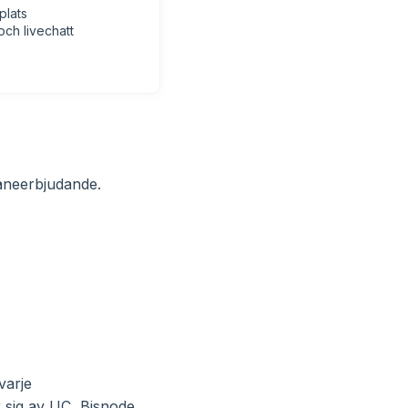
plats
ch livechatt
låneerbjudande.
varje
 sig av UC, Bisnode