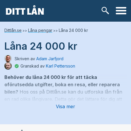
Skip
Lånetyper
Dittlån.se
Låna pengar
Låna 24 000 kr
>>
>>
to
content
Låna 24 000 kr
Snabblån
Skriven av
Adam Jarfjord
Kontokredit
Granskad av
Karl Pettersson
Behöver du låna 24 000 kr för att täcka
Privatlån
oförutsedda utgifter, boka en resa, eller reparera
bilen?
Hos oss på Dittlån.se kan du utforska lån från
Låneförmedlare
en rad olika långivare. Detta gör det lättare för dig att
hitta ett lån som passar dina specifika behov och din
Visa mer
Samlingslån
finansiella situation.
Lånebehov
I våra listor kan du enkelt se och jämföra olika