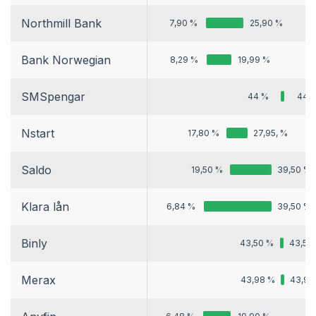
Northmill Bank
7,90 %
25,90 %
Bank Norwegian
8,29 %
19,99 %
SMSpengar
44 %
44 
Nstart
17,80 %
27,95, %
Saldo
19,50 %
39,50 %
Klara lån
6,84 %
39,50 %
Binly
43,50 %
43,50
Merax
43,98 %
43,98