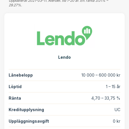
Uppdaterat 2021-03-11. Återbet. tid 1-20 år. Eff. ränta 3.01% –
29.27%.
Lendo
Lånebelopp
10 000 – 600 000 kr
Löptid
1 – 15 år
Ränta
4,70 – 33,75 %
Kreditupplysning
UC
Uppläggningsavgift
0 kr