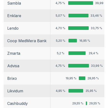
Sambla
4,75 %
39,99 %
Enklare
5,07 %
33,46 %
Lendo
4,70 %
33,75 %
Coop MedMera Bank
5,20 %
16,95 %
Zmarta
5,2 %
29,4 %
Advisa
4,75 %
33,99 %
Brixo
19,95 %
28,95 %
Likvidum
4,95 %
25,95 %
Cashbuddy
29,55 %
29,55 %