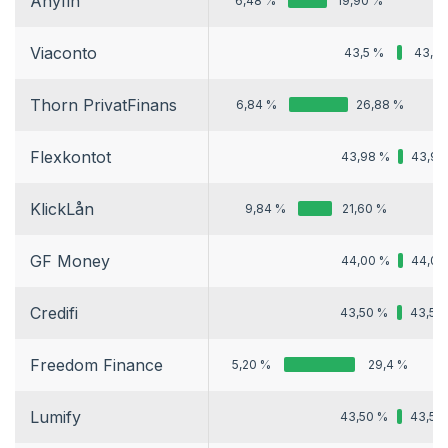
Anyfin
6,48 %
19,90 %
Viaconto
43,5 %
43,5 
Thorn PrivatFinans
6,84 %
26,88 %
Flexkontot
43,98 %
43,98
KlickLån
9,84 %
21,60 %
GF Money
44,00 %
44,00
Credifi
43,50 %
43,50
Freedom Finance
5,20 %
29,4 %
Lumify
43,50 %
43,50