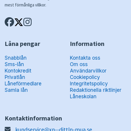
mest förmånliga villkor.
Låna pengar
Information
Snabblån
Kontakta oss
Sms-lån
Om oss
Kontokredit
Användarvillkor
Privatlån
Cookiepolicy
Låneförmedlare
Integritetspolicy
Samla lån
Redaktionella riktlinjer
Låneskolan
Kontaktinformation
kundservice@xn--dittln-mua.se