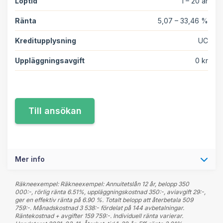
Löptid
1 – 20 år
Ränta
5,07 – 33,46 %
Kreditupplysning
UC
Uppläggningsavgift
0 kr
Mer info
Räkneexempel: Räkneexempel: Annuitetslån 12 år, belopp 350
000:-, rörlig ränta 6.51%, uppläggningskostnad 350:-, aviavgift 29:-,
ger en effektiv ränta på 6.90 %. Totalt belopp att återbetala 509
759:-. Månadskostnad 3 538:- fördelat på 144 avbetalningar.
Räntekostnad + avgifter 159 759:-. Individuell ränta varierar.