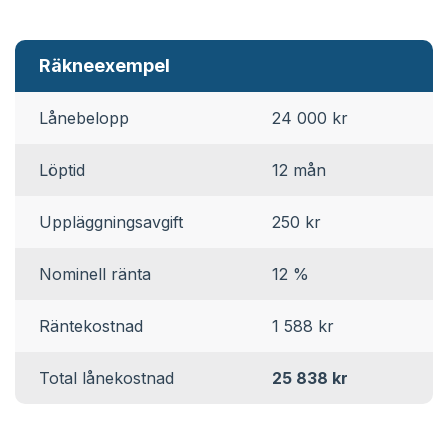
Räkneexempel
Lånebelopp
24 000 kr
Löptid
12 mån
Uppläggningsavgift
250 kr
Nominell ränta
12 %
Räntekostnad
1 588 kr
Total lånekostnad
25 838 kr