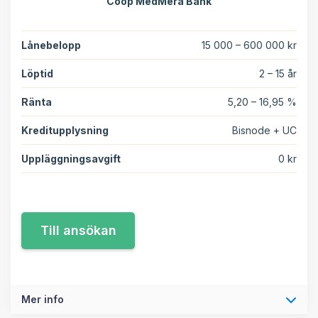
Coop MedMera Bank
Lånebelopp
15 000 – 600 000 kr
Löptid
2 – 15 år
Ränta
5,20 – 16,95 %
Kreditupplysning
Bisnode + UC
Uppläggningsavgift
0 kr
Mer info