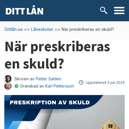
Skip
Lånetyper
Dittlån.se
>>
Låneskolan
>>
När preskriberas en skuld?
to
content
När preskriberas
Snabblån
en skuld?
Kontokredit
Privatlån
Skriven av
Petter Sahlen
Uppdaterad
3 jun 2024
Granskad av
Karl Pettersson
Låneförmedlare
Samlingslån
Lånebehov