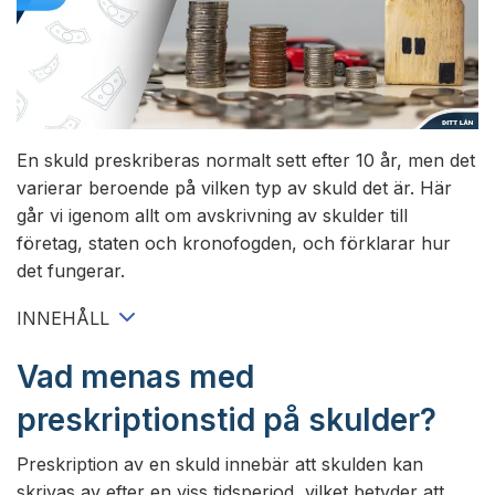
Lån utan UC
Långivare
Lån med direktutbetalning
Om oss
En skuld preskriberas normalt sett efter 10 år, men det
Lån med betalningsanmärkning
varierar beroende på vilken typ av skuld det är. Här
går vi igenom allt om avskrivning av skulder till
Lån utan inkomst
företag, staten och kronofogden, och förklarar hur
det fungerar.
Akutlån
INNEHÅLL
Nya lån
Vad menas med
preskriptionstid på skulder?
Swish lån
Preskription av en skuld innebär att skulden kan
Lån utan ränta
skrivas av efter en viss tidsperiod, vilket betyder att