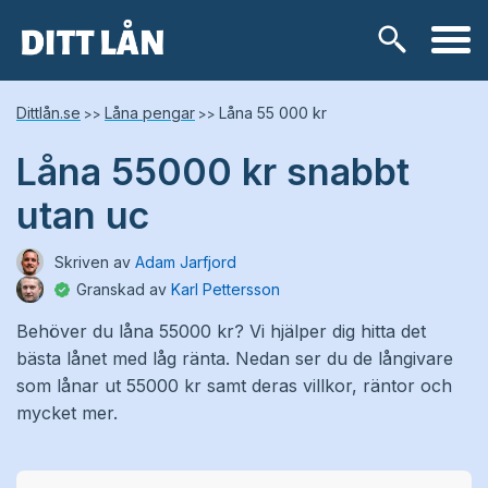
Skip
Lånetyper
Dittlån.se
Låna pengar
Låna 55 000 kr
>>
>>
to
content
Låna 55000 kr snabbt
Snabblån
utan uc
Kontokredit
Skriven av
Adam Jarfjord
Privatlån
Granskad av
Karl Pettersson
Behöver du låna 55000 kr? Vi hjälper dig hitta det
Låneförmedlare
bästa lånet med låg ränta. Nedan ser du de långivare
som lånar ut 55000 kr samt deras villkor, räntor och
Samlingslån
mycket mer.
Lånebehov