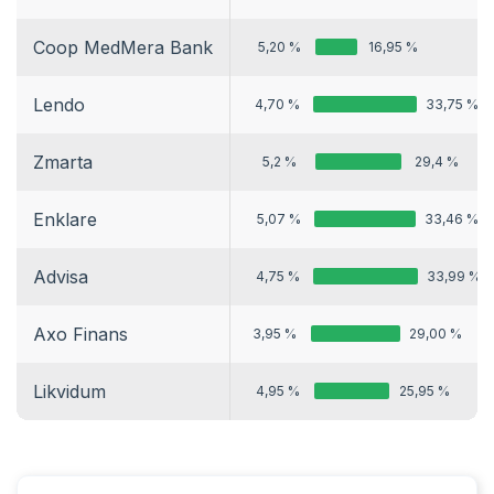
Coop MedMera Bank
5,20 %
16,95 %
Lendo
4,70 %
33,75 %
Zmarta
5,2 %
29,4 %
Enklare
5,07 %
33,46 %
Advisa
4,75 %
33,99 %
Axo Finans
3,95 %
29,00 %
Likvidum
4,95 %
25,95 %