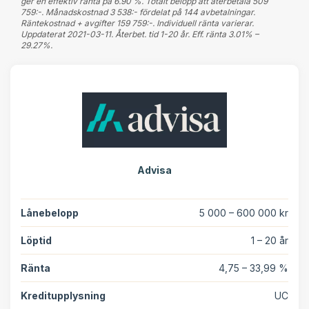
ger en effektiv ränta på 6.90 %. Totalt belopp att återbetala 509
759:-. Månadskostnad 3 538:- fördelat på 144 avbetalningar.
Räntekostnad + avgifter 159 759:-. Individuell ränta varierar.
Uppdaterat 2021-03-11. Återbet. tid 1-20 år. Eff. ränta 3.01% –
29.27%.
Advisa
Lånebelopp
5 000 – 600 000 kr
Löptid
1 – 20 år
Ränta
4,75 – 33,99 %
Kreditupplysning
UC