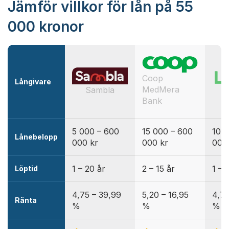
Jämför villkor för lån på 55
000 kronor
Coop
Långivare
MedMera
Sambla
Bank
5 000 – 600
15 000 – 600
10 
Lånebelopp
000 kr
000 kr
000
1 – 20 år
2 – 15 år
1 – 
Löptid
4,75 – 39,99
5,20 – 16,95
4,70
Ränta
%
%
%