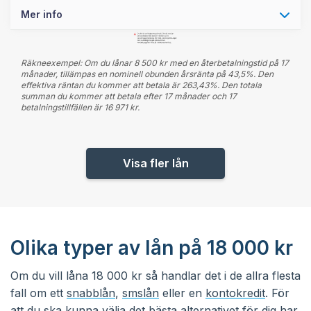
Mer info
Räkneexempel: Om du lånar 8 500 kr med en återbetalningstid på 17
månader, tillämpas en nominell obunden årsränta på 43,5%. Den
effektiva räntan du kommer att betala är 263,43%. Den totala
summan du kommer att betala efter 17 månader och 17
betalningstillfällen är 16 971 kr.
Visa fler lån
Olika typer av lån på 18 000 kr
Om du vill låna 18 000 kr så handlar det i de allra flesta
fall om ett
snabblån
,
smslån
eller en
kontokredit
. För
att du ska kunna välja det bästa alternativet för dig har