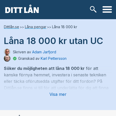
Skip
Lånetyper
Dittlån.se
Låna pengar
Låna 18 000 kr
>>
>>
to
content
Låna 18 000 kr utan UC
Snabblån
Skriven av
Adam Jarfjord
Kontokredit
Granskad av
Karl Pettersson
Söker du möjligheten att låna 18 000 kr
för att
Privatlån
kanske förnya hemmet, investera i senaste tekniken
eller täcka oförutsedda utgifter för ditt fordon? På
Låneförmedlare
Dittlån.se finns vi till för att underlätta för dig att finna
ett passande lån med fördelaktiga villkor.
Visa mer
Samlingslån
Vi har analyserat och jämfört ett brett utbud av över
Lånebehov
100 långivare för att erbjuda dig de bästa möjligheterna