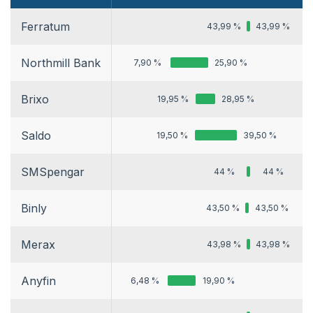
Ferratum
43,99 %
43,99 %
Northmill Bank
7,90 %
25,90 %
Brixo
19,95 %
28,95 %
Saldo
19,50 %
39,50 %
SMSpengar
44 %
44 %
Binly
43,50 %
43,50 %
Merax
43,98 %
43,98 %
Anyfin
6,48 %
19,90 %