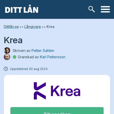
Skip
Lånetyper
Dittlån.se
Långivare
Krea
>>
>>
to
content
Krea
Snabblån
Skriven av
Petter Sahlen
Kontokredit
Granskad av
Karl Pettersson
Privatlån
Uppdaterad
30 aug 2024
Låneförmedlare
Samlingslån
Lånebehov