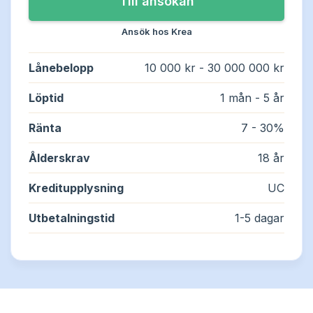
Lån utan UC
Långivare
Ansök hos Krea
Lånebelopp
10 000 kr - 30 000 000 kr
Lån med direktutbetalning
Om oss
Löptid
1 mån - 5 år
Lån med betalningsanmärkning
Ränta
7 - 30%
Lån utan inkomst
Ålderskrav
18 år
Akutlån
Kreditupplysning
UC
Utbetalningstid
1-5 dagar
Nya lån
Swish lån
Lån utan ränta