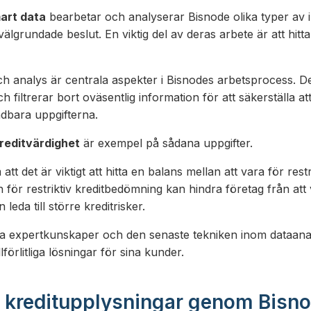
art data
bearbetar och analyserar Bisnode olika typer av i
 välgrundade beslut. En viktig del av deras arbete är att hitta
h analys är centrala aspekter i Bisnodes arbetsprocess. De
ch filtrerar bort oväsentlig information för att säkerställa a
dbara uppgifterna.
reditvärdighet
är exempel på sådana uppgifter.
tt det är viktigt att hitta en balans mellan att vara för res
 för restriktiv kreditbedömning kan hindra företag från at
eda till större kreditrisker.
a expertkunskaper och den senaste tekniken inom dataana
lförlitliga lösningar för sina kunder.
d kreditupplysningar genom Bisn