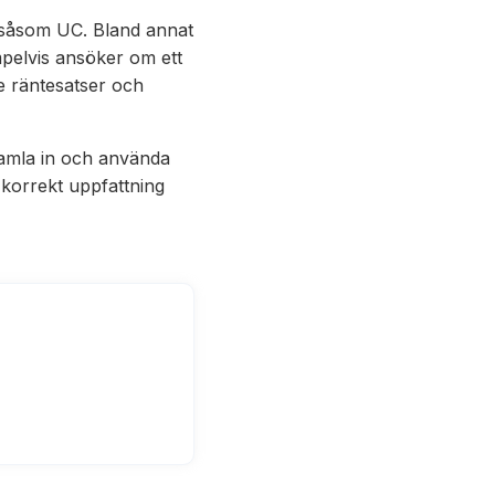
g såsom UC. Bland annat
mpelvis ansöker om ett
e räntesatser och
amla in och använda
n korrekt uppfattning