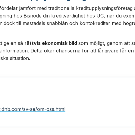
 fördelar jämfört med traditionella kreditupplysningsföreta
ågning hos Bisnode din kreditvärdighet hos UC, när du exe
r dock till mestadels snabblån och kontokrediter med högr
tt ge en så
rättvis ekonomisk bild
som möjligt
,
genom att s
ärsinformation. Detta ökar chanserna för att långivare får e
ka situation.
w.dnb.com/sv-se/om-oss.html