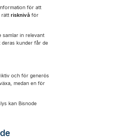
nformation för att
 rätt
risknivå
för
 samlar in relevant
tt deras kunder får de
triktiv och för generös
t växa, medan en för
lys kan Bisnode
ode