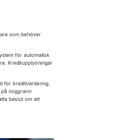
ivare som behöver
system för automatisk
re. Kreditupplysningar
 för kreditvärdering.
r på noggrann
atta beslut om att