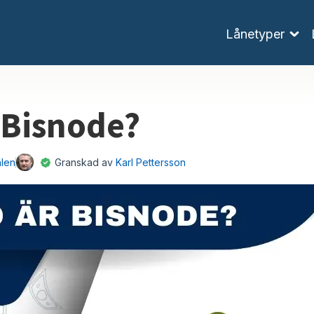
Lånetyper
r Bisnode?
hlen
Granskad av
Karl Pettersson