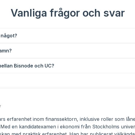
Vanliga frågor och svar
 något?
namn?
mellan Bisnode och UC?
r
års erfarenhet inom finanssektorn, inklusive roller som lå
r. Med en kandidatexamen i ekonomi från Stockholms univer
ap med praktisk erfarenhet. Han har publicerat välkända a