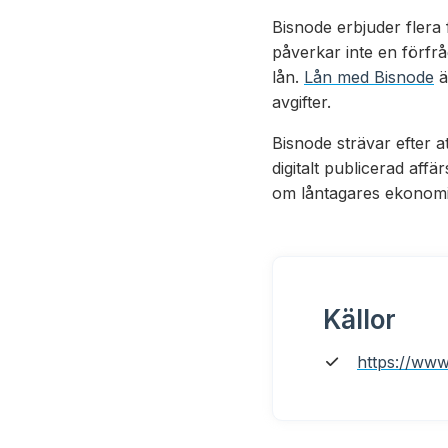
Bisnode erbjuder flera
påverkar inte en förfr
lån.
Lån med Bisnode
ä
avgifter.
Bisnode strävar efter a
digitalt publicerad aff
om låntagares ekonomis
Källor
https://ww