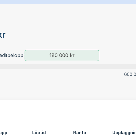
kr
editbelopp:
600 0
opp
Löptid
Ränta
Uppläggni