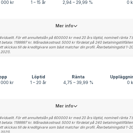
 000 kr
1 – 15 år
2,94 – 29,99 %
0 k
Mer info
viduellt. För ett annuitetslån på 600000 kr med 20 års löptid, nominell ränta 7.9
tt betala: 1199997 kr. Månadskostnad: 5000 kr fördelat på 240 betalningstillfä
 skickas till de kreditgivare som bäst matchar din profil. Återbetalningstid 1-
2021).
opp
Löptid
Ränta
Uppläggni
 000 kr
1 – 20 år
4,75 – 39,99 %
0 k
Mer info
viduellt. För ett annuitetslån på 600000 kr med 20 års löptid, nominell ränta 7.9
tt betala: 1199997 kr. Månadskostnad: 5000 kr fördelat på 240 betalningstillfä
 skickas till de kreditgivare som bäst matchar din profil. Återbetalningstid 1-
2021).