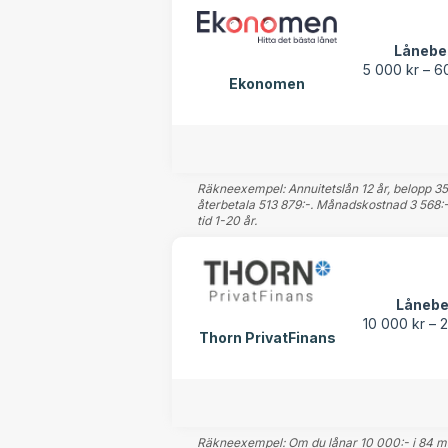
Lånebe
5 000 kr – 6
Ekonomen
Räkneexempel: Annuitetslån 12 år, belopp 350 
återbetala 513 879:-. Månadskostnad 3 568:- 
tid 1-20 år.
Lånebe
10 000 kr – 
Thorn PrivatFinans
Räkneexempel: Om du lånar 10 000:- i 84 måna