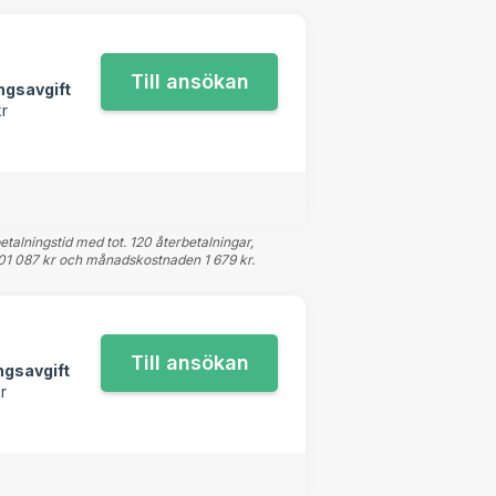
ngsavgift
kr
talningstid med tot. 120 återbetalningar,
a 201 087 kr och månadskostnaden 1 679 kr.
ngsavgift
r