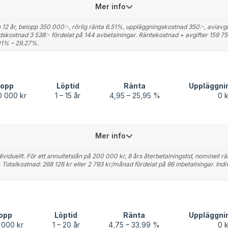
Mer info
år, belopp 350 000:-, rörlig ränta 6.51%, uppläggningskostnad 350:-, aviavgift
dskostnad 3 538:- fördelat på 144 avbetalningar. Räntekostnad + avgifter 159 759:
.01% – 29.27%.
lopp
Löptid
Ränta
Uppläggni
0 000 kr
1 – 15 år
4,95 – 25,95 %
0 k
Mer info
viduellt. För ett annuitetslån på 200 000 kr, 8 års återbetalningstid, nominell r
%. Totalkostnad: 268 128 kr eller 2 793 kr/månad fördelat på 96 inbetalningar. Ind
opp
Löptid
Ränta
Uppläggni
 000 kr
1 – 20 år
4,75 – 33,99 %
0 k