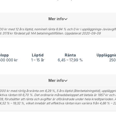
Mer info
kr med 12 års löptid, nominell ränta 6.94 % och 0 kr i uppläggnings-/aviavgift b
: 3178 kr fördelat på 144 betalningstillfällen. Uppdaterat 2020-09-09
elopp
Löptid
Ränta
Uppläggni
500 000 kr
1 – 15 år
6,45 – 17,99 %
250
Mer info
0 kr med rörlig årsränta om 6,29 %, 5 års löptid (återbetalningstid), uppläggni
ktiva räntan till 6,70 %. Det ordinarie månadsbeloppet att betala är 1957 kr och
 förutsätter att ränta och avgifter är oförändrade under hela kreditperioden. A
4,52 % – 19,32 %, vilket innebär att effektiva räntan kan variera från 4,66 % – 