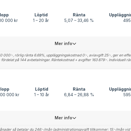
lopp
Löptid
Ränta
Uppläggni
00 000 kr
1 – 20 år
5,07 – 33,46 %
495
Mer info
000:-, rörlig ränta 6.69%, uppläggningskostnad 0:-, aviavgift 25:-, ger en effek
fördelat på 144 avbetalningar. Räntekostnad + avgifter 163 879:-. Individuell rä
lopp
Löptid
Ränta
Uppläggni
200 000 kr
1 – 10 år
6,84 – 26,88 %
595
Mer info
der så betalar du 246:-/mån (administrationsavgift tillkommer: 15:-/mån vid au