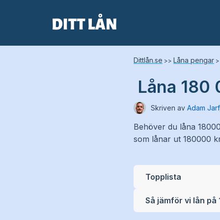
Skip
to
content
Dittlån.se
Låna pengar
>>
>
Låna 180 0
Skriven av
Adam Jarf
Behöver du låna 180000 
som lånar ut 180000 kr s
Topplista
Så jämför vi lån på