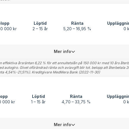
lopp
Löptid
Ränta
Uppläggni
00 000 kr
2 – 15 år
5,20 – 16,95 %
0 
Mer info
 effektiva årsräntan 6,22 % för ett annuitetslån på 150 000 kr med 10 års återbe
ed autogiro. Givet oförändrad ränta och aviavgift blir tot. belopp att återbetal
ränta 4,54%-21,51%). Kreditgivare MedMera Bank (2022-11-30)
lopp
Löptid
Ränta
Uppläggni
0 000 kr
1 – 15 år
4,70 – 33,75 %
0 k
Mer info