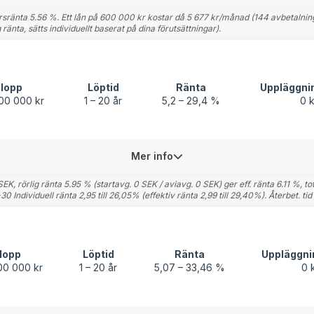
rsränta 5.56 %. Ett lån på 600 000 kr kostar då 5 677 kr/månad (144 avbetalninga
 ränta, sätts individuellt baserat på dina förutsättningar).
lopp
Löptid
Ränta
Uppläggni
600 000 kr
1 – 20 år
5,2 – 29,4 %
0 k
Mer info
, rörlig ränta 5.95 % (startavg. 0 SEK / aviavg. 0 SEK) ger eff. ränta 6.11 %, t
Individuell ränta 2,95 till 26,05% (effektiv ränta 2,99 till 29,40%). Återbet. t
lopp
Löptid
Ränta
Uppläggni
00 000 kr
1 – 20 år
5,07 – 33,46 %
0 