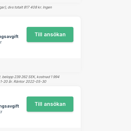
r), dvs totalt 817 408 kr. Ingen
ngsavgift
r
ot. belopp 239 262 SEK, kostnad 1 994
id 1-20 år. Räntor 2022-05-30
ngsavgift
kr