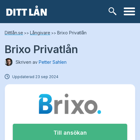
Skip
Lånetyper
Dittlån.se
Långivare
Brixo Privatlån
>>
>>
to
content
Brixo Privatlån
Snabblån
Skriven av
Petter Sahlen
Kontokredit
Uppdaterad
23 sep 2024
Privatlån
Låneförmedlare
Samlingslån
Till ansökan
Lånebehov