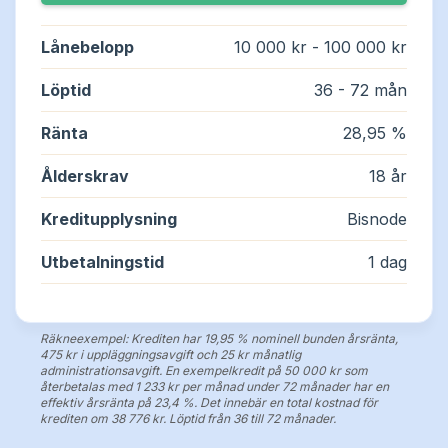
Lån utan UC
Långivare
Lånebelopp
10 000 kr - 100 000 kr
Löptid
36 - 72 mån
Lån med direktutbetalning
Om oss
Ränta
28,95 %
Lån med betalningsanmärkning
Ålderskrav
18 år
Lån utan inkomst
Kreditupplysning
Bisnode
Utbetalningstid
1 dag
Akutlån
Nya lån
Räkneexempel: Krediten har 19,95 % nominell bunden årsränta,
475 kr i uppläggningsavgift och 25 kr månatlig
administrationsavgift. En exempelkredit på 50 000 kr som
Swish lån
återbetalas med 1 233 kr per månad under 72 månader har en
effektiv årsränta på 23,4 %. Det innebär en total kostnad för
krediten om 38 776 kr. Löptid från 36 till 72 månader.
Lån utan ränta